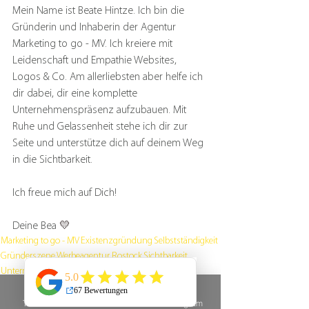
Mein Name ist Beate Hintze. Ich bin die 
Gründerin und Inhaberin der Agentur 
Marketing to go - MV. Ich kreiere mit 
Leidenschaft und Empathie Websites, 
Logos & Co. Am allerliebsten aber helfe ich 
dir dabei, dir eine komplette 
Unternehmenspräsenz aufzubauen. Mit 
Ruhe und Gelassenheit stehe ich dir zur 
Seite und unterstütze dich auf deinem Weg 
in die Sichtbarkeit.
Ich freue mich auf Dich!
Deine Bea 
💛
Marketing to go - MV
Existenzgründung
Selbstständigkeit
Gründerszene
Werbeagentur Rostock
Sichtbarkeit
Unternehmensberatung
Gründe sich selbstständig zu machen
Unternehmertun
Webdesign
Webseitenerstellung
Finanzielles Potential
Telefon
E-Mail
Instagram