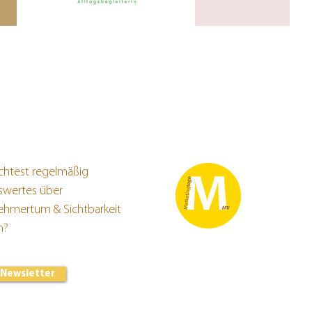
htest regelmäßig
swertes über
ehmertum & Sichtbarkeit
en?
Newsletter