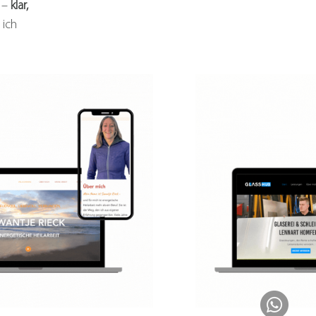
e –
klar,
 ich