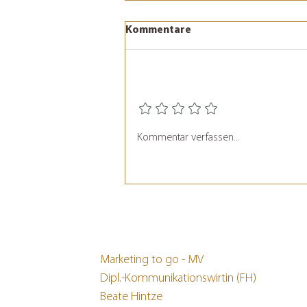
Kommentare
Rating hinzufügen
De Butt hett nix mehr –
Kommentar verfassen...
Marketing to go - MV
Dipl.-Kommunikationswirtin (FH)
Beate Hintze