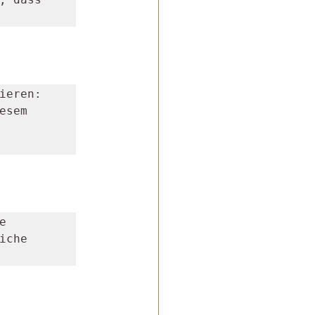
eren: 
sem 
 
che 