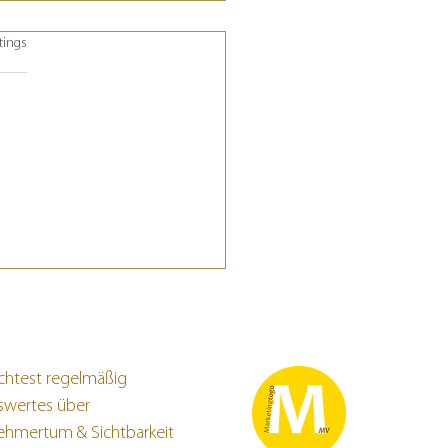
tet.
tings
ic Management im
eting
htest regelmäßig
swertes über
ehmertum & Sichtbarkeit