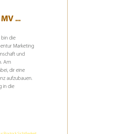
 
MV ...
bin die 
entur Marketing 
enschaft und 
o. Am 
bei, dir eine 
z aufzubauen. 
 in die 
ur Rostock
Sichtbarkeit