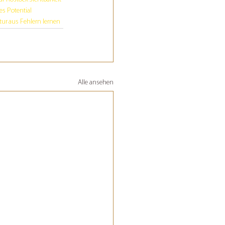
es Potential
tur
aus Fehlern lernen
Alle ansehen