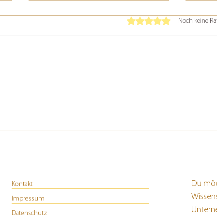
Mit 0 von 5 Sternen bewer
Noch keine Ra
Die 6 Kundentypen im
Karm
Marketing:
Mark
Du möc
Kontakt
Wissen
Impressum
Untern
Datenschutz