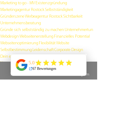
Marketing to go - MV
Existenzgründung
Marketingagentur Rostock
Selbstständigkeit
Gründerszene
Werbeagentur Rostock
Sichtbarkeit
Unternehmensberatung
Gründe sich selbstständig zu machen
Unternehmertun
Webdesign
Webseitenerstellung
Finanzielles Potential
Webseitenoptimierung
Flexibilität
Website
Selbstbestimmung
Leidenschaft
Corporate Design
Dein eigenes Logo
Zielgruppe definieren
Zielgruppe
Networking
elevator pitch
positionierung
Telefon
E-Mail
Instagram
Alle ansehen
Aktuelle Beiträge