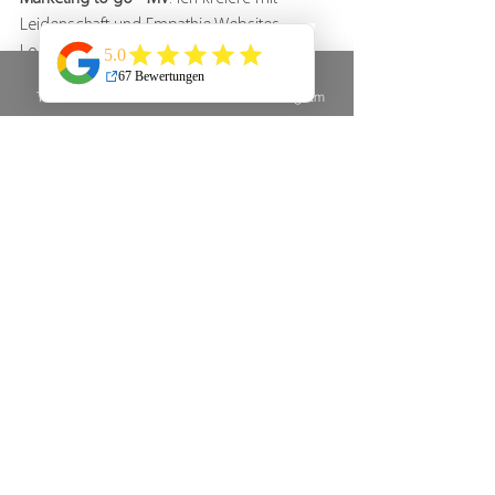
Leidenschaft und Empathie Websites, 
Logos & Co. - und alles mit Persönlichkeit.
Am
 allerliebsten aber helfe ich dir dabei, dir 
Telefon
E-Mail
Instagram
eine komplette 
Unternehmenspräsenz
aufzubauen. Mit Ruhe und Gelassenheit
stehe ich dir zur Seite und unterstütze dich 
auf deinem Weg in die 
Sichtbarkeit
.
Ich freue mich auf Dich!
Deine Bea 
💛
Marketing für Selbstständige
Content Marketing
Kundenbindung
Kundengewinnung
Unternehmerin
Online-Sichtbarkeit
Marketingstrategien
Lokales Marketing
Freiberufler
Kundenbewertungen
Social Proof
Online-Marketing-Tipps
digitales Marketing
Google My Business
Reputation Management
Online-Rezensionen
Kundenfeedback
Gründer Tipps
Google Unternehmensprofil
Sichtbarkeit steigern