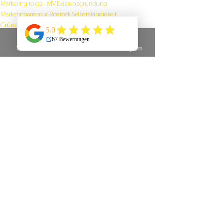
Marketing to go - MV
Existenzgründung
Marketingagentur Rostock
Selbstständigkeit
Gründerszene
Werbeagentur Rostock
Sichtbarkeit
Unternehmensberatung
Gründe sich selbstständig zu machen
Unternehmertun
Telefon
E-Mail
Instagram
Finanzielles Potential
Flexibilität
Selbstbestimmung
Leidenschaft
Zeitmanagement
Motivation
Effizienz
Entscheidungsqualität
Prokrastination
Kreativität
Stressabbau
Priorisierung
Reflexion
Alle ansehen
Aktuelle Beiträge