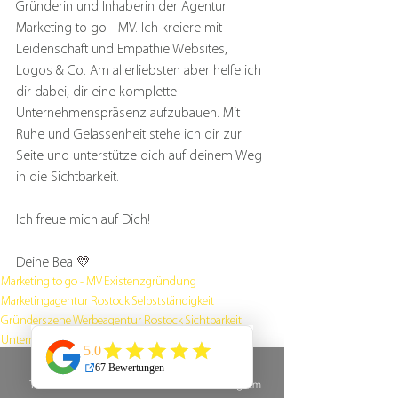
Gründerin und Inhaberin der Agentur 
Marketing to go - MV. Ich kreiere mit 
Leidenschaft und Empathie Websites, 
Logos & Co. Am allerliebsten aber helfe ich 
dir dabei, dir eine komplette 
Unternehmenspräsenz aufzubauen. Mit 
Ruhe und Gelassenheit stehe ich dir zur 
Seite und unterstütze dich auf deinem Weg 
in die Sichtbarkeit.
Ich freue mich auf Dich!
Deine Bea 
💛
Marketing to go - MV
Existenzgründung
Marketingagentur Rostock
Selbstständigkeit
Gründerszene
Werbeagentur Rostock
Sichtbarkeit
Unternehmensberatung
Gründe sich selbstständig zu machen
Unternehmertun
Webdesign
Webseitenerstellung
Finanzielles Potential
Telefon
E-Mail
Instagram