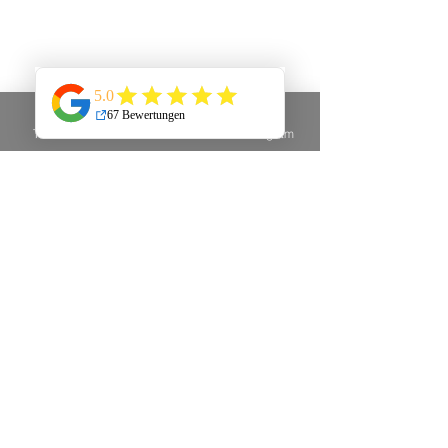
Telefon
E-Mail
Instagram
Wer steckt hinter 
Marketing to go - 
MV ...
Mein Name ist Beate Hintze. Ich bin die 
Gründerin und Inhaberin der Agentur 
Marketing to go - MV. Ich kreiere mit 
Leidenschaft und Empathie Websites, 
Logos & Co. Am allerliebsten aber helfe ich 
dir dabei, dir eine komplette 