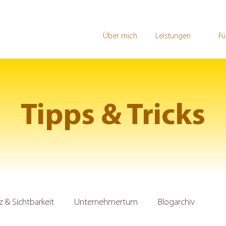
Über mich
Leistungen
Fü
Tipps & Tricks
& Sichtbarkeit
Unternehmertum
Blogarchiv