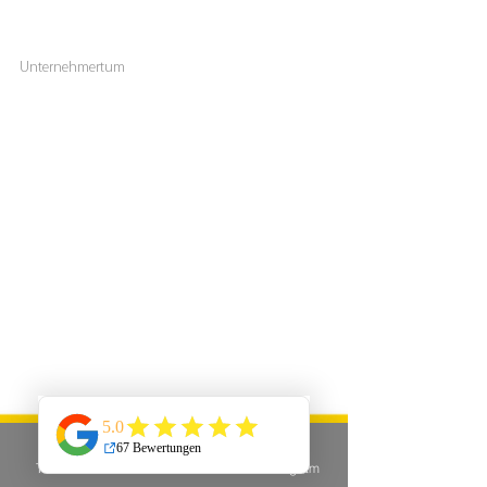
19. Juni 2024
1 Min. Lesezeit
Unternehmertum
Booste Dein Online-Business!
Starte jetzt durch und verwandle dein Online-Business in
eine Erfolgsgeschichte.
Telefon
E-Mail
Instagram