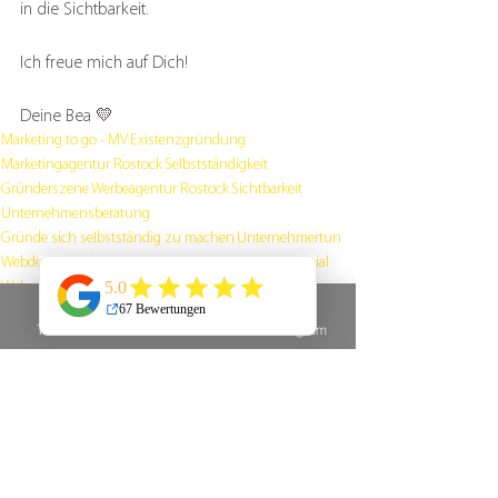
in die Sichtbarkeit.
Ich freue mich auf Dich!
Deine Bea 
💛
Marketing to go - MV
Existenzgründung
Marketingagentur Rostock
Selbstständigkeit
Gründerszene
Werbeagentur Rostock
Sichtbarkeit
Unternehmensberatung
Gründe sich selbstständig zu machen
Unternehmertun
Webdesign
Webseitenerstellung
Finanzielles Potential
Webseitenoptimierung
Website
Selbstbestimmung
Corporate Design
Blog
Blogging
Blogthemen
Telefon
E-Mail
Instagram
Alle ansehen
Aktuelle Beiträge