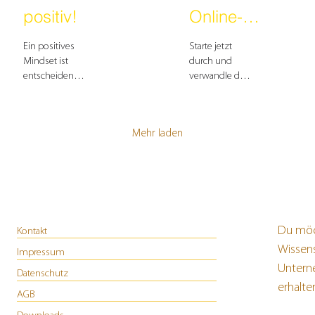
positiv!
Online-
Business!
Ein positives
Starte jetzt
Mindset ist
durch und
entscheidend
verwandle dein
für deinen
Online-
unternehmerischen
Business in
Erfolg als
eine
Mehr laden
Gründer:in und
Erfolgsgeschichte.
Selbstständige:r.
Du möc
Kontakt
Wissen
Impressum
Untern
Datenschutz
erhalt
AGB