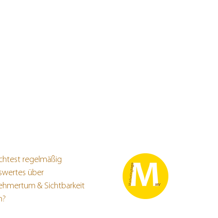
htest regelmäßig
swertes über
ehmertum & Sichtbarkeit
en?