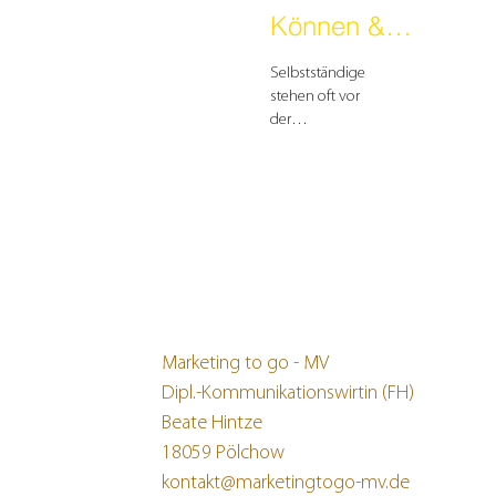
Können &
Kunden
Selbstständige
stehen oft vor
der
Herausforderung,
ihre
Fachkenntnisse
mit den
Erwartungen
ihrer Kunden in
Einklang zu
bringen.
Marketing to go - MV
Dipl.-Kommunikationswirtin (FH)
Beate Hintze
18059 Pölchow
kontakt@marketingtogo-mv.de