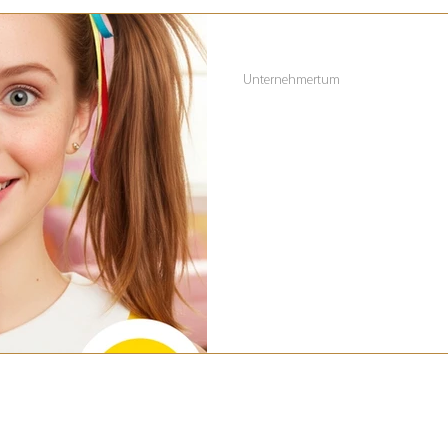
18. Aug. 2025
3 Min. Lesezeit
Unternehmertum
Parallelkarriere
Gründer:innen
Parallelkarriere für Gründer: Vor
du ein zweites Standbein auf un
langfristig ab.