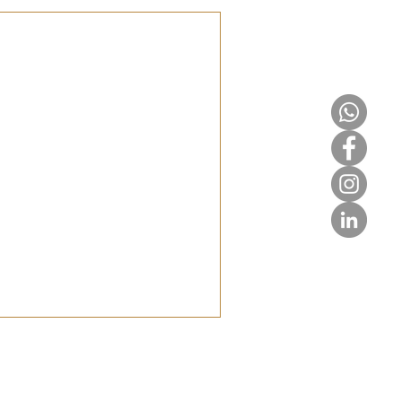
n für
teile, Nachteile & Tipps. So baust
d sicherst dein Business