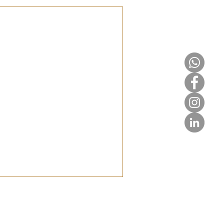
n für
teile, Nachteile & Tipps. So baust
d sicherst dein Business