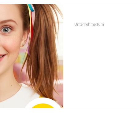
18. Aug. 2025
3 Min. Lesezeit
Unternehmertum
Parallelkarriere
Gründer:innen
Parallelkarriere für Gründer: Vor
du ein zweites Standbein auf un
langfristig ab.