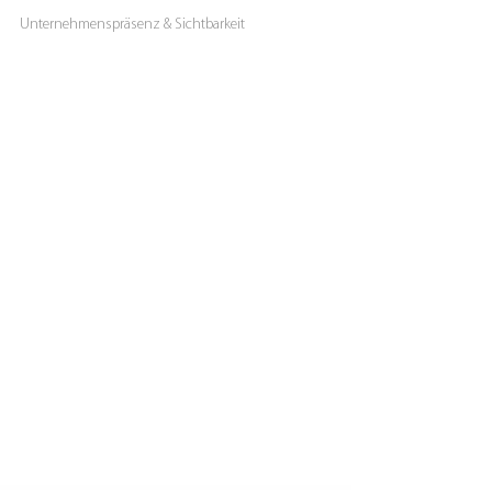
20. Jan. 2023
1 Min. Lesezeit
Unternehmenspräsenz & Sichtbarkeit
Website DIY oder PROFI?
Website DIY oder PROFI? 3 Punkte, die dir deine
Entscheidung erleichtern...