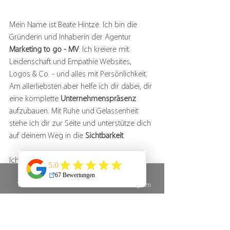
Mein Name ist Beate Hintze. Ich bin die 
Gründerin und Inhaberin der Agentur 
Marketing to go - MV
. Ich kreiere mit 
Leidenschaft und Empathie Websites, 
Logos & Co. - und alles mit Persönlichkeit.
Am
 allerliebsten aber helfe ich dir dabei, dir 
eine komplette 
Unternehmenspräsenz
aufzubauen. Mit Ruhe und Gelassenheit
stehe ich dir zur Seite und unterstütze dich 
auf deinem Weg in die 
Sichtbarkeit
.
Ich freue mich auf Dich!
Telefon
E-Mail
Instagram
Deine Bea 
💛
Ich freue mich, von dir zu hören!