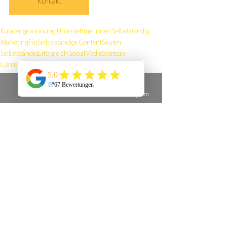
Kontakt
Kundengewinnung
Unternehmerinnen
Selbstständig
MarketingFürSelbstständige
ContentSäulen
SelbstständigErfolgreich
SocialMediaStrategie
ContentPlan
SocialMediaMarketing
MarketingHilfe
ContentIdeen
MarketingFürUnternehmen
MarketingTippsFürUnternehmer
ContentMarketing
Telefon
E-Mail
Instagram
ContentErstellen
UnternehmerTipps
MarketingTipps
MarketingTools
SocialMediaFürUnternehmer
SocialMediaPlanung
SocialMediaTipps
Unternehmer
ContentStrategie
BusinessMarketing
SocialMediaErfolg
ContentErfolg
DigitalesMarketing
ContentMarketingStrategie
OnlineMarketing
Alle ansehen
Aktuelle Beiträge