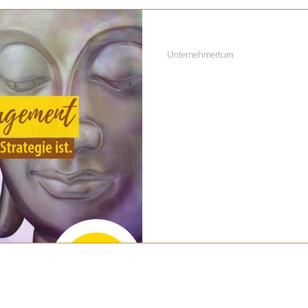
27. Jan.
2 Min. Lesezeit
Unternehmertum
Karmic Manage
Marketing
Was ist Karmic Management im 
Helfen, Ehrlichkeit und echter M
Strategie für langfristigen Erfolg