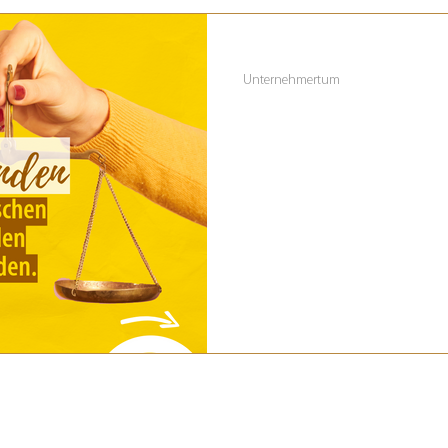
3. Juli 2024
2 Min. Lesezeit
Unternehmertum
Zwischen Könn
Selbstständige stehen oft vor d
Fachkenntnisse mit den Erwartu
bringen.