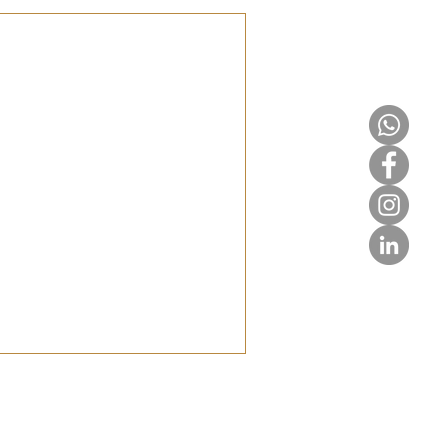
t
tion" und was hat es mit