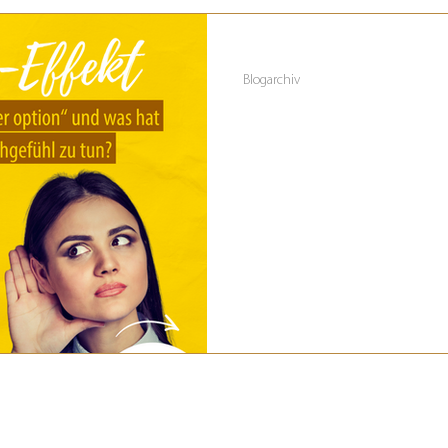
11. Dez. 2023
2 Min. Lesezeit
Blogarchiv
Der FOBO Effek
Was bedeutet "Fear of better op
unserem Bauchgefühlt zu tun?