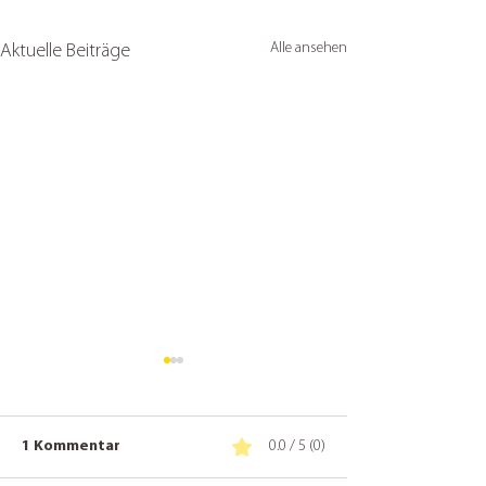
Alle ansehen
Aktuelle Beiträge
1 Kommentar
0.0 / 5 (0)
Website-Check: