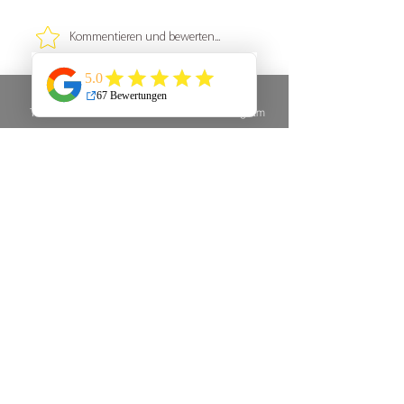
Kommentieren und bewerten...
Musik auf Instagram
Business:
Aktuell
Telefon
E-Mail
Instagram
Unknown member
16. Sept. 2024
Mit 5 von 5 Sternen bewertet.
Beim Erstellen einer Website werden oft Fehler wie 
unübersichtliche Navigation oder langsame 
Ladezeiten gemacht, die die 
Benutzerfreundlichkeit beeinträchtigen. Eine klare 
Struktur und optimierte Performance sind 
entscheidend für den Erfolg einer Website. Lesen 
Sie hier mehr über App-Entwicklung mit React 
Native: 
https://www.knguru.de/blog/app-
entwicklung-mit-react-native-vor-und-nachteile
Bearbeitet
Gefällt mir
Antworten